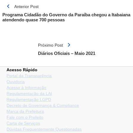
Navegação
Anterior Post
de
Programa Cidadão do Governo da Paraíba chegou a Itabaiana
Post
atendendo quase 700 pessoas
Próximo Post
Diários Oficiais – Maio 2021
Acesso Rápido
Portal da Transparência
Ouvidoria
Acesso à Informação
Regulamentação da LAI
Regulamentação LGPD
Decreto de Governança & Compliance
Marca da Prefeitura
Fale com o Prefeito
Carta de Serviços
Dúvidas Frequentemente Questionadas