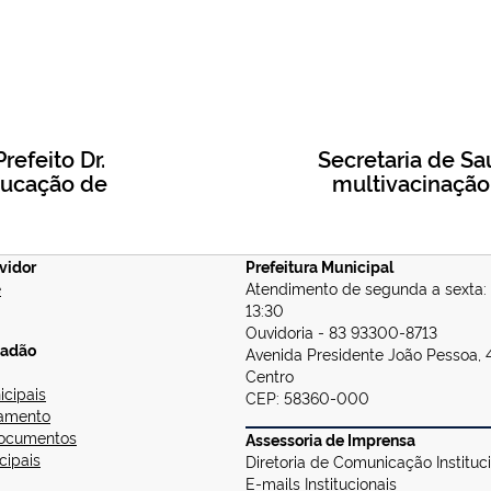
efeito Dr.
Secretaria de Saú
ducação de
multivacinação
vidor
Prefeitura Municipal
e
Atendimento de segunda a sexta:
13:30
Ouvidoria - 83 93300-8713
dadão
Avenida Presidente João Pessoa, 
Centro
cipais
CEP: 58360-000
amento
Documentos
Assessoria de Imprensa
cipais
Diretoria de Comunicação Instituc
E-mails Institucionais