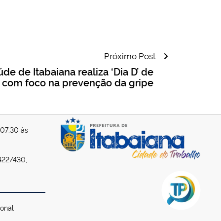
Próximo Post
de de Itabaiana realiza ‘Dia D’ de
 com foco na prevenção da gripe
 07:30 às
422/430,
ional