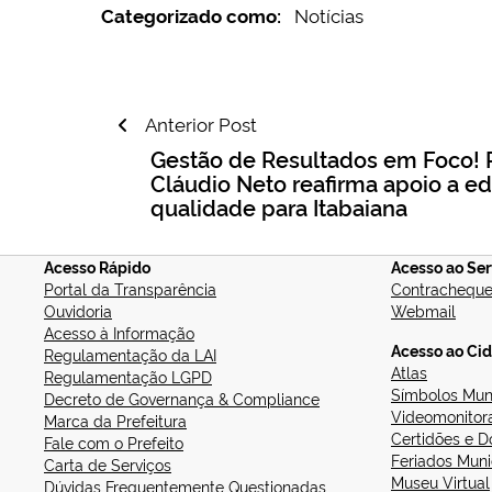
Categorizado como:
Notícias
Navegação
Anterior Post
de
Gestão de Resultados em Foco! Pr
Cláudio Neto reafirma apoio a e
Post
qualidade para Itabaiana
Acesso Rápido
Acesso ao Ser
Portal da Transparência
Contrachequ
Ouvidoria
Webmail
Acesso à Informação
Acesso ao Ci
Regulamentação da LAI
Atlas
Regulamentação LGPD
Símbolos Muni
Decreto de Governança & Compliance
Videomonitor
Marca da Prefeitura
Certidões e 
Fale com o Prefeito
Feriados Muni
Carta de Serviços
Museu Virtual
Dúvidas Frequentemente Questionadas