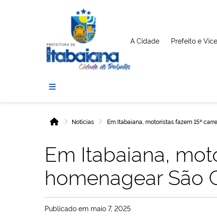
A Cidade
Prefeito e Vic
Prefeitura
de
Itabaiana
Notícias
Em Itabaiana, motoristas fazem 15ª car
Início
Em Itabaiana, moto
homenagear São C
Publicado em
maio 7, 2025