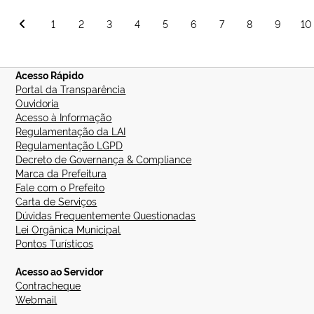
de
Paginação
1
2
3
4
5
6
7
8
9
10
Itabaiana
de
lança
posts
projeto
“Bem-
Acesso Rápido
vindo
Portal da Transparência
a
Ouvidoria
vida”
Acesso à Informação
Regulamentação da LAI
Regulamentação LGPD
Decreto de Governança & Compliance
Marca da Prefeitura
Fale com o Prefeito
Carta de Serviços
Dúvidas Frequentemente Questionadas
Lei Orgânica Municipal
Pontos Turísticos
Acesso ao Servidor
Contracheque
Webmail