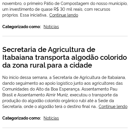
novembro, o primeiro Pátio de Compostagem do nosso município,
um investimento de quase R$ 30 mil reais, com recursos
Com
próprios. Essa iniciativa…
Continue lendo
recursos
próprios,
Categorizado como:
Notícias
prefeitura
de
Itabaiana
Secretaria de Agricultura de
inaugura
Itabaiana transporta algodão colorido
pátio
de
da zona rural para a cidade
compostagem
No início dessa semana, a Secretaria de Agricultura de Itabaiana,
dando seguimento ao apoio logístico junto aos agricultores das
Comunidades do Alto da Boa Esperança, Assentamento Pau
Brasil e Assentamento Almir Muniz, executou o transporte da
produção do algodão colorido orgânico rubi até a Sede da
S
Secretaria, onde o algodão terá o destino final na…
Continue lendo
d
A
Categorizado como:
Notícias
d
I