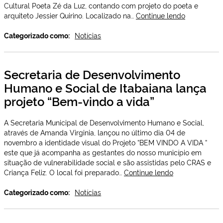
alusão
Cultural Poeta Zé da Luz, contando com projeto do poeta e
ao
Secretaria
arquiteto Jessier Quirino. Localizado na…
Continue lendo
novembro
de
azul
Cultura
Categorizado como:
Notícias
de
Itabaiana
restaura
Secretaria de Desenvolvimento
Busto
Humano e Social de Itabaiana lança
de
Zé
projeto “Bem-vindo a vida”
da
Luz
A Secretaria Municipal de Desenvolvimento Humano e Social,
através de Amanda Virginia, lançou no último dia 04 de
novembro a identidade visual do Projeto “BEM VINDO A VIDA “
este que já acompanha as gestantes do nosso município em
situação de vulnerabilidade social e são assistidas pelo CRAS e
Secretaria
Criança Feliz. O local foi preparado…
Continue lendo
de
Desenvolvimen
Categorizado como:
Notícias
Humano
e
Social