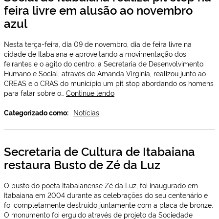
Humano
feira livre em alusão ao novembro
e
azul
Social
de
Itabaiana
Nesta terça-feira, dia 09 de novembro, dia de feira livre na
cidade de Itabaiana e aproveitando a movimentação dos
feirantes e o agito do centro, a Secretaria de Desenvolvimento
Humano e Social, através de Amanda Virginia, realizou junto ao
CREAS e o CRAS do município um pit stop abordando os homens
Secretaria
para falar sobre o…
Continue lendo
de
Desenvolvimento
Categorizado como:
Notícias
Social
de
Itabaiana
Secretaria de Cultura de Itabaiana
realiza
restaura Busto de Zé da Luz
pit
stop
na
O busto do poeta Itabaianense Zé da Luz, foi inaugurado em
feira
Itabaiana em 2004 durante as celebrações do seu centenário e
livre
foi completamente destruído juntamente com a placa de bronze.
em
O monumento foi erguido através de projeto da Sociedade