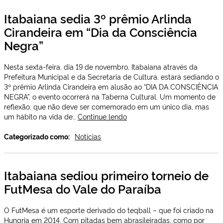
t
Itabaiana sedia 3º prêmio Arlinda
a
Cirandeira em “Dia da Consciência
c
d
Negra”
z
r
Nesta sexta-feira, dia 19 de novembro, Itabaiana através da
p
Prefeitura Municipal e da Secretaria de Cultura, estará sediando o
a
3º prêmio Arlinda Cirandeira em alusão ao “DIA DA CONSCIÊNCIA
c
NEGRA”, o evento ocorrerá na Taberna Cultural. Um momento de
reflexão, que não deve ser comemorado em um único dia, mas
Itabaiana
um hábito na vida de…
Continue lendo
sedia
3º
Categorizado como:
Notícias
prêmio
Arlinda
Cirandeira
Itabaiana sediou primeiro torneio de
em
FutMesa do Vale do Paraíba
“Dia
da
Consciência
O FutMesa é um esporte derivado do teqball – que foi criado na
Negra”
Hungria em 2014. Com pitadas bem abrasileiradas, como por