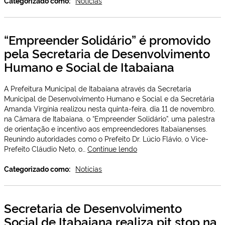
Categorizado como:
Notícias
abre
inscrições
para
“Empreender Solidário” é promovido
o
pela Secretaria de Desenvolvimento
edital
da
Humano e Social de Itabaiana
Lei
Aldir
A Prefeitura Municipal de Itabaiana através da Secretaria
Blanc
Municipal de Desenvolvimento Humano e Social e da Secretária
2021
Amanda Virgínia realizou nesta quinta-feira, dia 11 de novembro,
na Câmara de Itabaiana, o “Empreender Solidário”, uma palestra
de orientação e incentivo aos empreendedores Itabaianenses.
Reunindo autoridades como o Prefeito Dr. Lúcio Flávio, o Vice-
“Empreender
Prefeito Cláudio Neto, o…
Continue lendo
Solidário”
é
Categorizado como:
Notícias
promovido
pela
Secretaria
Secretaria de Desenvolvimento
de
Social de Itabaiana realiza pit stop na
Desenvolvimento