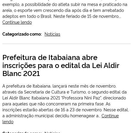
exemplo, a possibilidade do atleta subir na mesa e praticado na
areia, o esporte vem crescendo dia após dia e tem arrebatado
adeptos em todo o Brasil. Neste feriado de 15 de novembro,…
Itabaiana
Continue lendo
sediou
primeiro
Categorizado como:
Notícias
torneio
de
FutMesa
Prefeitura de Itabaiana abre
do
inscrições para o edital da Lei Aldir
Vale
do
Blanc 2021
Paraíba
A prefeitura de Itabaiana, lançará neste mês de novembro,
através da Secretaria de Cultura e Turismo, o segundo edital da
Lei Aldir Blanc Itabaiana 2021 “Professora Nini Paz”, direcionado
para aqueles que não concorreram na primeira fase. As
inscrições estarão abertas de 16 a 23 de novembro. Nesse edital,
a administração municipal decidiu homenagear a…
Continue
Prefeitura
lendo
de
Itabaiana