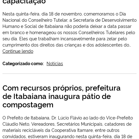
capacitação
Nesta quinta-feira, dia 18 de novembro, comemoramos o Dia
Nacional do Conselheiro Tutelar, a Secretaria de Desenvolvimento
Humano e Social de Itabaiana não poderia deixar a data passar
em branco e homenageou os nossos Conselheiros Tutelares pelo
seu dia. Eles que trabalham incansavelmente para zelar pelo
cumprimento dos direitos das crianças e dos adolescentes do…
Prefeitura
Continue lendo
de
Itabaiana
Categorizado como:
Notícias
comemora
Dia
do
Com recursos próprios, prefeitura
Conselheiro
de Itabaiana inaugura pátio de
Tutelar
com
compostagem
capacitação
O Prefeito de Itabaiana, Dr. Lúcio Flávio ao lado do Vice-Prefeito
Cláudio Neto, Vereadores, Secretários Municipais, catadores de
materiais recicláveis da Cooperativa Itamare, entre outros
convidados, estiveram inaugurando nesta quinta-feira, dia 18 de