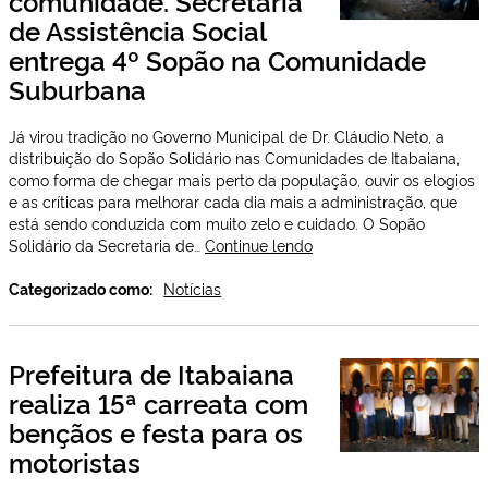
comunidade. Secretaria
de Assistência Social
entrega 4º Sopão na Comunidade
Suburbana
Já virou tradição no Governo Municipal de Dr. Cláudio Neto, a
distribuição do Sopão Solidário nas Comunidades de Itabaiana,
como forma de chegar mais perto da população, ouvir os elogios
e as críticas para melhorar cada dia mais a administração, que
está sendo conduzida com muito zelo e cuidado. O Sopão
Solidariedade
Solidário da Secretaria de…
Continue lendo
e
compromisso
Categorizado como:
Notícias
com
a
comunidade.
Prefeitura de Itabaiana
Secretaria
realiza 15ª carreata com
de
Assistência
bençãos e festa para os
Social
motoristas
entrega
4º