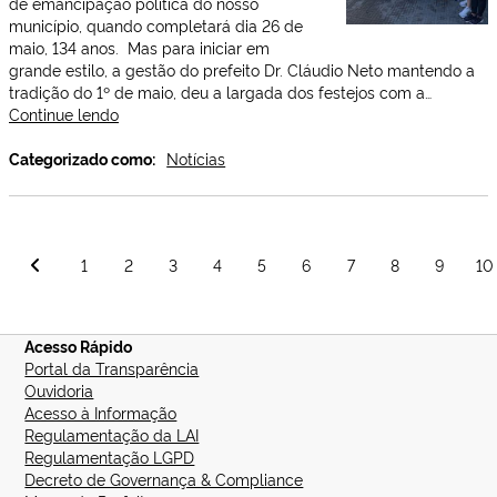
de emancipação política do nosso
Criativo
município, quando completará dia 26 de
do
maio, 134 anos. Mas para iniciar em
Vale
grande estilo, a gestão do prefeito Dr. Cláudio Neto mantendo a
do
tradição do 1º de maio, deu a largada dos festejos com a…
Paraíba
Itabaiana
Continue lendo
realizou
neste
Categorizado como:
Notícias
1º
de
maio
a
Paginação
1
2
3
4
5
6
7
8
9
10
tradicional
de
Corrida
posts
do
Trabalhador
Acesso Rápido
Portal da Transparência
Ouvidoria
Acesso à Informação
Regulamentação da LAI
Regulamentação LGPD
Decreto de Governança & Compliance