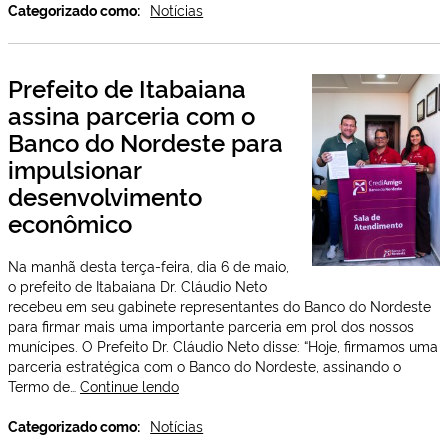
Resultados
Categorizado como:
Notícias
em
Foco!
Prefeito
Prefeito de Itabaiana
Dr.
assina parceria com o
Cláudio
Neto
Banco do Nordeste para
reafirma
impulsionar
apoio
a
desenvolvimento
educação
econômico
de
qualidade
Na manhã desta terça-feira, dia 6 de maio,
para
o prefeito de Itabaiana Dr. Cláudio Neto
Itabaiana
recebeu em seu gabinete representantes do Banco do Nordeste
para firmar mais uma importante parceria em prol dos nossos
munícipes. O Prefeito Dr. Cláudio Neto disse: “Hoje, firmamos uma
parceria estratégica com o Banco do Nordeste, assinando o
Prefeito
Termo de…
Continue lendo
de
Itabaiana
Categorizado como:
Notícias
assina