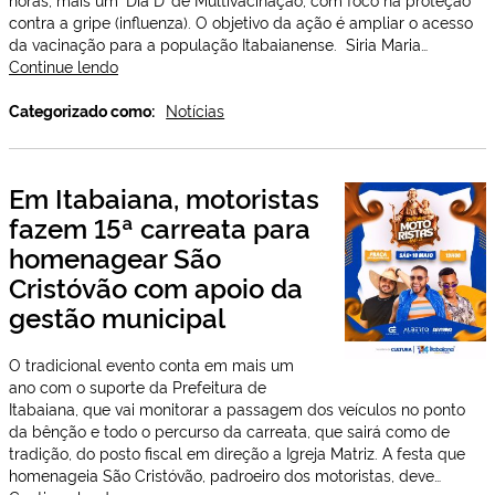
contra a gripe (influenza). O objetivo da ação é ampliar o acesso
da vacinação para a população Itabaianense. Siria Maria…
Secretaria
Continue lendo
de
Saúde
Categorizado como:
Notícias
de
Itabaiana
realiza
Em Itabaiana, motoristas
‘Dia
fazem 15ª carreata para
D’
de
homenagear São
multivacinação
Cristóvão com apoio da
com
foco
gestão municipal
na
prevenção
O tradicional evento conta em mais um
da
ano com o suporte da Prefeitura de
gripe
Itabaiana, que vai monitorar a passagem dos veículos no ponto
da bênção e todo o percurso da carreata, que sairá como de
tradição, do posto fiscal em direção a Igreja Matriz. A festa que
homenageia São Cristóvão, padroeiro dos motoristas, deve…