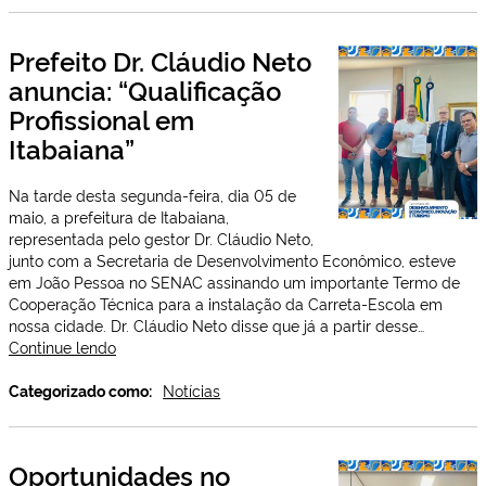
parceria
com
Prefeito Dr. Cláudio Neto
o
anuncia: “Qualificação
Banco
do
Profissional em
Nordeste
Itabaiana”
para
impulsionar
desenvolvimento
Na tarde desta segunda-feira, dia 05 de
econômico
maio, a prefeitura de Itabaiana,
representada pelo gestor Dr. Cláudio Neto,
junto com a Secretaria de Desenvolvimento Econômico, esteve
em João Pessoa no SENAC assinando um importante Termo de
Cooperação Técnica para a instalação da Carreta-Escola em
nossa cidade. Dr. Cláudio Neto disse que já a partir desse…
Prefeito
Continue lendo
Dr.
Cláudio
Categorizado como:
Notícias
Neto
anuncia:
“Qualificação
Oportunidades no
Profissional