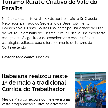
Turismo Rural e Criativo do Vale do
cinco
Paraíba
cursos
profissionalizantes
Na última quarta-feira, dia 30 de abril, o prefeito Dr. Cláudio
Neto, acompanhado do Secretário de Desenvolvimento
Econômico e Turismo, Souza Filho, participou na cidade de Pilar,
do Seturc – Seminário de Turismo Rural e Criativo, um importante
espaço de diálogo, troca de experiências e construção de
estratégias voltadas para o fortalecimento do turismo da…
Itabaiana
Continue lendo
participou
do
Categorizado como:
Notícias
SETURC
em
Pilar,
Itabaiana realizou neste
para
1º de maio a tradicional
o
fortalecimento
Corrida do Trabalhador
do
Turismo
Mês de Maio começou e com ele vem uma
Rural
vasta programação alusiva ao aniversário
e