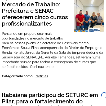
Mercado de Trabalho:
em
Itabaiana”
Prefeitura e SENAC
oferecerem cinco cursos
profissionalizantes
Pensando em proporcionar mais
oportunidades no mercado de trabalho
para os nossos jovens, o Secretário de Desenvolvimento
Econômico, Souza Filho, acompanhado do Diretor de Emprego e
Renda, Renato Junior, da Gerente da Sala do Empreendedor e da
Supervisora do SENAC_PB, Adrielle Fernandes, estiveram numa
importante reunião para fechar o cronograma de cursos que
Oportunidades
serão oferecidos…
Continue lendo
no
Mercado
Categorizado como:
Notícias
de
Trabalho:
Prefeitura
Itabaiana participou do SETURC em
e
Pilar, para o fortalecimento do
SENAC
oferecerem