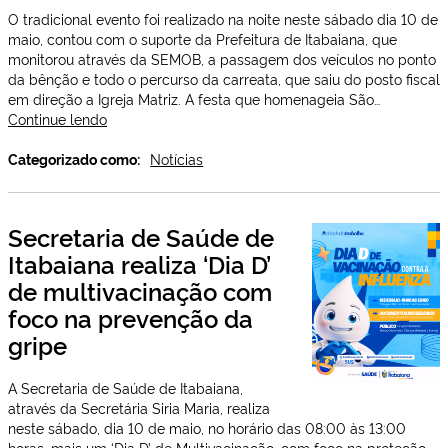
Sopão
O tradicional evento foi realizado na noite neste sábado dia 10 de
na
maio, contou com o suporte da Prefeitura de Itabaiana, que
Comunidade
monitorou através da SEMOB, a passagem dos veículos no ponto
Suburbana
da bênção e todo o percurso da carreata, que saiu do posto fiscal
em direção a Igreja Matriz. A festa que homenageia São…
Prefeitura
Continue lendo
de
Itabaiana
Categorizado como:
Notícias
realiza
15ª
carreata
Secretaria de Saúde de
com
Itabaiana realiza ‘Dia D’
bençãos
e
de multivacinação com
festa
foco na prevenção da
para
os
gripe
motoristas
A Secretaria de Saúde de Itabaiana,
através da Secretária Siria Maria, realiza
neste sábado, dia 10 de maio, no horário das 08:00 às 13:00
horas, mais um ‘Dia D’ de Multivacinação, com foco na proteção