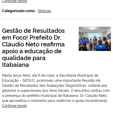
Em
Continue lendo
Itabaiana,
motoristas
Categorizado como:
Notícias
fazem
15ª
carreata
Gestão de Resultados
para
em Foco! Prefeito Dr.
homenagear
São
Cláudio Neto reafirma
Cristóvão
apoio a educação de
com
apoio
qualidade para
da
Itabaiana
gestão
municipal
Nesta terça-feira, dia 6 de maio, a Secretaria Municipal de
Educação – SEDUC, promoveu uma importante Reunião de
Gestão de Resultados das Avaliações Diagnósticas, voltada aos
gestores e supervisores dos Anos Iniciais. O encontro contou com
a presença do prefeito municipal de Itabaiana, Dr. Cláudio Neto
que aproveitou o momento para reafirmar o apoio incondicional…
Gestão
Continue lendo
de