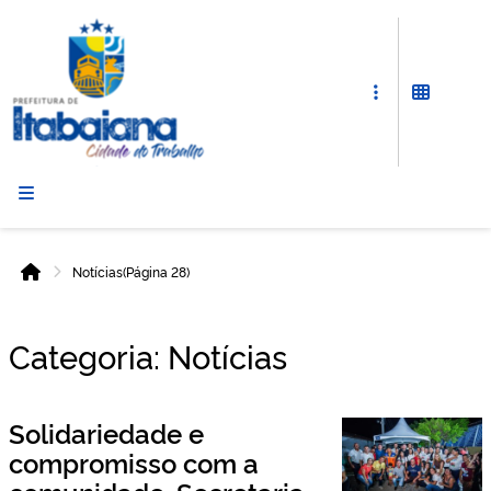
Prefeitura
de
Itabaiana
Notícias
(Página 28)
Início
Categoria:
Notícias
Solidariedade e
compromisso com a