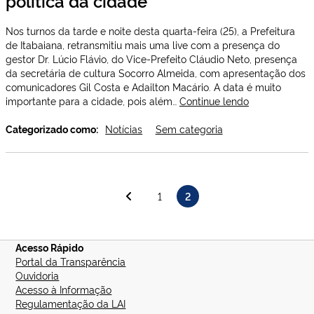
política da cidade
Nos turnos da tarde e noite desta quarta-feira (25), a Prefeitura
de Itabaiana, retransmitiu mais uma live com a presença do
gestor Dr. Lúcio Flávio, do Vice-Prefeito Cláudio Neto, presença
da secretária de cultura Socorro Almeida, com apresentação dos
comunicadores Gil Costa e Adailton Macário. A data é muito
Prefeitura
importante para a cidade, pois além…
Continue lendo
de
Itabaiana
Categorizado como:
Notícias
Sem categoria
realizou
live
dos
130
Paginação
1
2
anos
de
de
posts
emancipação
política
Acesso Rápido
da
Portal da Transparência
cidade
Ouvidoria
Acesso à Informação
Regulamentação da LAI