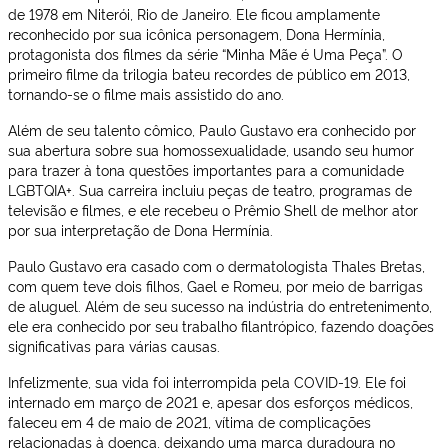
de 1978 em Niterói, Rio de Janeiro. Ele ficou amplamente
reconhecido por sua icônica personagem, Dona Hermínia,
protagonista dos filmes da série “Minha Mãe é Uma Peça”. O
primeiro filme da trilogia bateu recordes de público em 2013,
tornando-se o filme mais assistido do ano.
Além de seu talento cômico, Paulo Gustavo era conhecido por
sua abertura sobre sua homossexualidade, usando seu humor
para trazer à tona questões importantes para a comunidade
LGBTQIA+. Sua carreira incluiu peças de teatro, programas de
televisão e filmes, e ele recebeu o Prêmio Shell de melhor ator
por sua interpretação de Dona Hermínia.
Paulo Gustavo era casado com o dermatologista Thales Bretas,
com quem teve dois filhos, Gael e Romeu, por meio de barrigas
de aluguel. Além de seu sucesso na indústria do entretenimento,
ele era conhecido por seu trabalho filantrópico, fazendo doações
significativas para várias causas.
Infelizmente, sua vida foi interrompida pela COVID-19. Ele foi
internado em março de 2021 e, apesar dos esforços médicos,
faleceu em 4 de maio de 2021, vítima de complicações
relacionadas à doença, deixando uma marca duradoura no