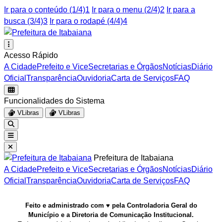
Ir para o conteúdo (1/4)
1
Ir para o menu (2/4)
2
Ir para a
busca (3/4)
3
Ir para o rodapé (4/4)
4
Acesso Rápido
A Cidade
Prefeito e Vice
Secretarias e Órgãos
Notícias
Diário
Oficial
Transparência
Ouvidoria
Carta de Serviços
FAQ
Funcionalidades do Sistema
VLibras
VLibras
Prefeitura de Itabaiana
A Cidade
Prefeito e Vice
Secretarias e Órgãos
Notícias
Diário
Oficial
Transparência
Ouvidoria
Carta de Serviços
FAQ
Feito e administrado com ♥ pela Controladoria Geral do
Município e a Diretoria de Comunicação Institucional.