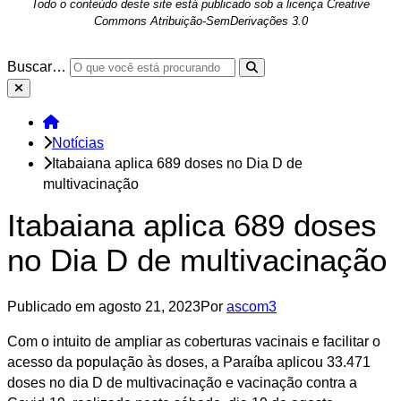
Todo o conteúdo deste site está publicado sob a licença Creative
Commons Atribuição-SemDerivações 3.0
Prefeitura
Buscar…
de
Itabaiana
Início
Notícias
Itabaiana aplica 689 doses no Dia D de
multivacinação
Itabaiana aplica 689 doses
no Dia D de multivacinação
Publicado em
agosto 21, 2023
Por
ascom3
Com o intuito de ampliar as coberturas vacinais e facilitar o
acesso da população às doses, a Paraíba aplicou 33.471
doses no dia D de multivacinação e vacinação contra a