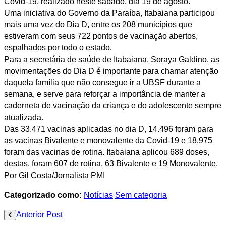
Covid-19, realizado neste sábado, dia 19 de agosto.
Uma iniciativa do Governo da Paraíba, Itabaiana participou
mais uma vez do Dia D, entre os 208 municípios que
estiveram com seus 722 pontos de vacinação abertos,
espalhados por todo o estado.
Para a secretária de saúde de Itabaiana, Soraya Galdino, as
movimentações do Dia D é importante para chamar atenção
daquela família que não consegue ir a UBSF durante a
semana, e serve para reforçar a importância de manter a
caderneta de vacinação da criança e do adolescente sempre
atualizada.
Das 33.471 vacinas aplicadas no dia D, 14.496 foram para
as vacinas Bivalente e monovalente da Covid-19 e 18.975
foram das vacinas de rotina. Itabaiana aplicou 689 doses,
destas, foram 607 de rotina, 63 Bivalente e 19 Monovalente.
Por Gil Costa/Jornalista PMI
Categorizado como:
Notícias
Sem categoria
Navegação
Anterior Post