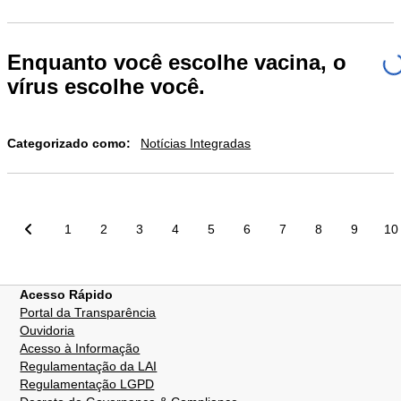
Enquanto você escolhe vacina, o
vírus escolhe você.
Categorizado como:
Notícias Integradas
Paginação
1
2
3
4
5
6
7
8
9
10
de
posts
Acesso Rápido
Portal da Transparência
Ouvidoria
Acesso à Informação
Regulamentação da LAI
Regulamentação LGPD