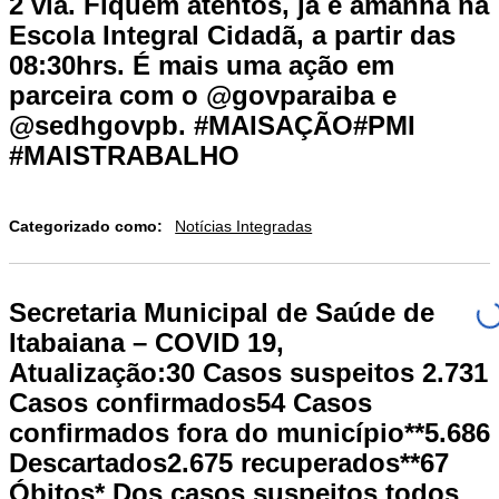
2 via. Fiquem atentos, já é amanhã na
Escola Integral Cidadã, a partir das
08:30hrs. É mais uma ação em
parceira com o @govparaiba e
@sedhgovpb. #MAISAÇÃO#PMI
#MAISTRABALHO
Categorizado como:
Notícias Integradas
Secretaria Municipal de Saúde de
Itabaiana – COVID 19,
Atualização:30 Casos suspeitos 2.731
Casos confirmados54 Casos
confirmados fora do município**5.686
Descartados2.675 recuperados**67
Óbitos* Dos casos suspeitos todos