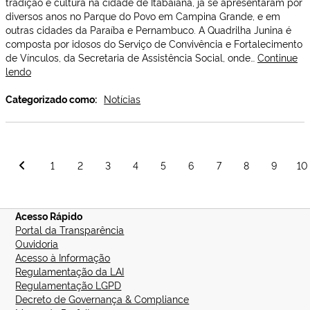
tradição e cultura na cidade de Itabaiana, já se apresentaram por
diversos anos no Parque do Povo em Campina Grande, e em
outras cidades da Paraíba e Pernambuco. A Quadrilha Junina é
composta por idosos do Serviço de Convivência e Fortalecimento
de Vínculos, da Secretaria de Assistência Social, onde…
Continue
Quadrilha
lendo
Junina
“Nós
Categorizado como:
Notícias
Balança,
mas
não
Cai”,
Paginação
1
2
3
4
5
6
7
8
9
10
do
de
SCFV
posts
de
Itabaiana
Acesso Rápido
é
Portal da Transparência
destaque
Ouvidoria
no
Acesso à Informação
São
Regulamentação da LAI
João
Regulamentação LGPD
2025
Decreto de Governança & Compliance