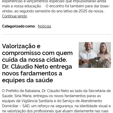
experiências e lançamentos especiais que impulsionarão ainda
mais a nossa educação. O encontro foi também para dar boas-
vindas, ao segundo semestre do ano letivo de 2025 da nossa…
2º
Continue lendo
Encontro
de
Categorizado como:
Notícias
Educadores
é
marcado
Valorização e
por
compromisso com quem
anúncio
de
cuida da nossa cidade.
premiação
Dr. Cláudio Neto entrega
do
14º
novos fardamentos a
salário
equipes da saúde
O Prefeito de Itabaiana, Dr. Cláudio Neto ao lado da Secretária de
Saúde, Siria Maria, entregou os novos fardamentos paras as
equipes de Vigilância Sanitária e do Serviço de Atendimento
Domiciliar – SAD, um reforço na segurança, na identidade visual e
na valorização dos profissionais que atuam diariamente nas ruas