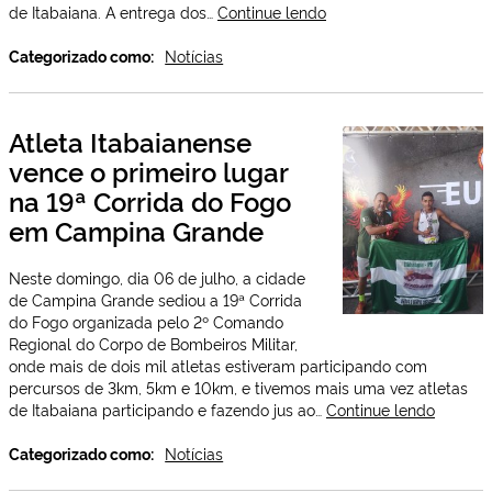
Valorização
de Itabaiana. A entrega dos…
Continue lendo
e
compromisso
Categorizado como:
Notícias
com
quem
cuida
Atleta Itabaianense
da
vence o primeiro lugar
nossa
cidade.
na 19ª Corrida do Fogo
Dr.
em Campina Grande
Cláudio
Neto
entrega
Neste domingo, dia 06 de julho, a cidade
novos
de Campina Grande sediou a 19ª Corrida
fardamentos
do Fogo organizada pelo 2º Comando
a
Regional do Corpo de Bombeiros Militar,
equipes
onde mais de dois mil atletas estiveram participando com
da
percursos de 3km, 5km e 10km, e tivemos mais uma vez atletas
saúde
Atleta
de Itabaiana participando e fazendo jus ao…
Continue lendo
Itabaia
vence
Categorizado como:
Notícias
o