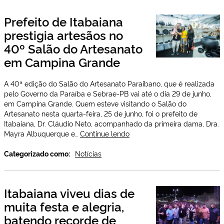
primeir
lugar
Prefeito de Itabaiana
na
prestigia artesãos no
19ª
Corrida
40º Salão do Artesanato
do
em Campina Grande
Fogo
em
Campin
A 40ª edição do Salão do Artesanato Paraibano, que é realizada
Grande
pelo Governo da Paraíba e Sebrae-PB vai até o dia 29 de junho,
em Campina Grande. Quem esteve visitando o Salão do
Artesanato nesta quarta-feira, 25 de junho, foi o prefeito de
Itabaiana, Dr. Cláudio Neto, acompanhado da primeira dama, Dra.
Prefeito
Mayra Albuquerque e…
Continue lendo
de
Itabaiana
Categorizado como:
Notícias
prestigia
artesãos
no
Itabaiana viveu dias de
40º
muita festa e alegria,
Salão
do
batendo recorde de
Artesanato