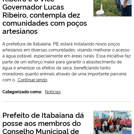
em
Governador Lucas
campo
Ribeiro, contempla dez
comunidades com poços
artesianos
A prefeitura de Itabaiana, PB, estará instalando novos poços
artesianos em diversas comunidades, visando melhorar o acesso
à água potável, especialmente em áreas rurais. Essa iniciativa faz
parte de um esforço maior para garantir o abastecimento de
água e amenizar os efeitos da seca, beneficiando tanto
moradores quanto animais através de uma importante parceria
Prefeitura
com o…
Continue lendo
de
Itabaiana
Categorizado como:
Notícias
em
parceria
com
Prefeito de Itabaiana dá
a
posse aos membros do
Senadora
Daniela
Conselho Municipal de
Ribeiro