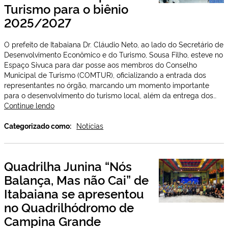
Turismo para o biênio
e
o
2025/2027
Vice-
Governador
O prefeito de Itabaiana Dr. Cláudio Neto, ao lado do Secretário de
Lucas
Desenvolvimento Econômico e do Turismo, Sousa Filho, esteve no
Ribeiro,
Espaço Sivuca para dar posse aos membros do Conselho
contempla
Municipal de Turismo (COMTUR), oficializando a entrada dos
dez
representantes no órgão, marcando um momento importante
comunidades
para o desenvolvimento do turismo local, além da entrega dos…
com
Prefeito
Continue lendo
poços
de
artesianos
Itabaiana
Categorizado como:
Notícias
dá
posse
aos
Quadrilha Junina “Nós
membros
Balança, Mas não Cai” de
do
Conselho
Itabaiana se apresentou
Municipal
no Quadrilhódromo de
de
Turismo
Campina Grande
para