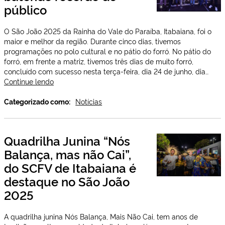
público
em
Campina
Grande
O São João 2025 da Rainha do Vale do Paraíba, Itabaiana, foi o
maior e melhor da região. Durante cinco dias, tivemos
programações no polo cultural e no pátio do forró. No pátio do
forró, em frente a matriz, tivemos três dias de muito forró,
concluído com sucesso nesta terça-feira, dia 24 de junho, dia…
Itabaiana
Continue lendo
viveu
dias
Categorizado como:
Notícias
de
muita
festa
Quadrilha Junina “Nós
e
Balança, mas não Cai”,
alegria,
batendo
do SCFV de Itabaiana é
recorde
destaque no São João
de
público
2025
A quadrilha junina Nós Balança, Mais Não Cai, tem anos de