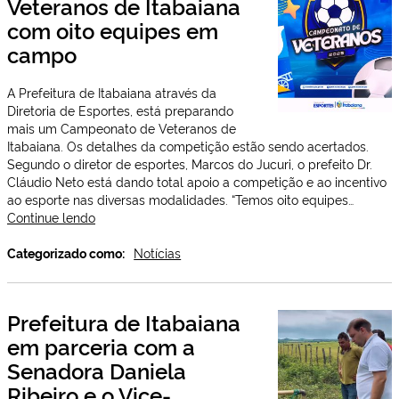
Veteranos de Itabaiana
com oito equipes em
campo
A Prefeitura de Itabaiana através da
Diretoria de Esportes, está preparando
mais um Campeonato de Veteranos de
Itabaiana. Os detalhes da competição estão sendo acertados.
Segundo o diretor de esportes, Marcos do Jucuri, o prefeito Dr.
Cláudio Neto está dando total apoio a competição e ao incentivo
ao esporte nas diversas modalidades. “Temos oito equipes…
Vem
Continue lendo
aí
o
Categorizado como:
Notícias
Campeonato
de
Veteranos
Prefeitura de Itabaiana
de
em parceria com a
Itabaiana
com
Senadora Daniela
oito
Ribeiro e o Vice-
equipes