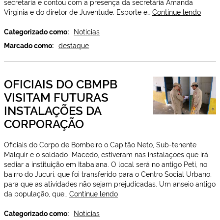
secretaria e contou com a presença da secretária Amanda
SEDH
Virginia e do diretor de Juventude, Esporte e…
Continue lendo
faz
entre
Categorizado como:
Notícias
de
Marcado como:
destaque
certif
do
curso
OFICIAIS DO CBMPB
de
arbit
VISITAM FUTURAS
INSTALAÇÕES DA
CORPORAÇÃO
Oficiais do Corpo de Bombeiro o Capitão Neto, Sub-tenente
Malquir e o soldado Macedo, estiveram nas instalações que irá
sediar a instituição em Itabaiana. O local será no antigo Peti, no
bairro do Jucurí, que foi transferido para o Centro Social Urbano,
para que as atividades não sejam prejudicadas. Um anseio antigo
OFICIAIS
da população, que…
Continue lendo
DO
CBMPB
Categorizado como:
Notícias