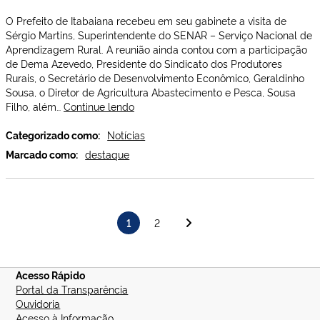
O Prefeito de Itabaiana recebeu em seu gabinete a visita de
Sérgio Martins, Superintendente do SENAR – Serviço Nacional de
Aprendizagem Rural. A reunião ainda contou com a participação
de Dema Azevedo, Presidente do Sindicato dos Produtores
Rurais, o Secretário de Desenvolvimento Econômico, Geraldinho
Sousa, o Diretor de Agricultura Abastecimento e Pesca, Sousa
PREFEITO
Filho, além…
Continue lendo
RECEBE
O
Categorizado como:
Notícias
SUPERINTENDENTE
Marcado como:
destaque
DO
SENAR
Paginação
1
2
de
posts
Acesso Rápido
Portal da Transparência
Ouvidoria
Acesso à Informação