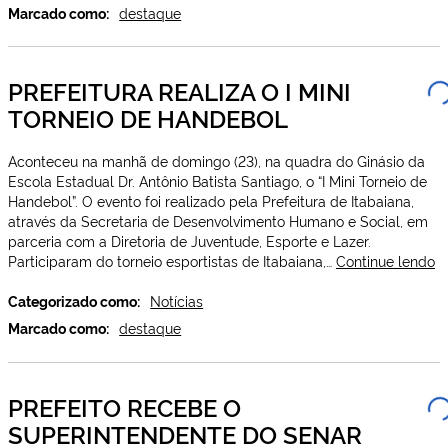
VISITAM
Marcado como:
destaque
FUTURAS
INSTALAÇÕES
DA
PREFEITURA REALIZA O I MINI
CORPORAÇÃO
TORNEIO DE HANDEBOL
Aconteceu na manhã de domingo (23), na quadra do Ginásio da
Escola Estadual Dr. Antônio Batista Santiago, o “I Mini Torneio de
Handebol”. O evento foi realizado pela Prefeitura de Itabaiana,
através da Secretaria de Desenvolvimento Humano e Social, em
parceria com a Diretoria de Juventude, Esporte e Lazer.
P
Participaram do torneio esportistas de Itabaiana,…
Continue lendo
R
O
Categorizado como:
Notícias
I
Marcado como:
destaque
M
T
D
PREFEITO RECEBE O
H
SUPERINTENDENTE DO SENAR