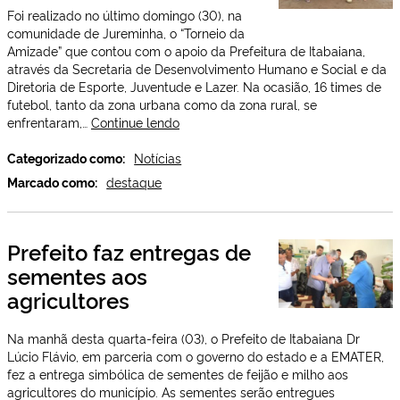
Foi realizado no último domingo (30), na
comunidade de Jureminha, o “Torneio da
Amizade” que contou com o apoio da Prefeitura de Itabaiana,
através da Secretaria de Desenvolvimento Humano e Social e da
Diretoria de Esporte, Juventude e Lazer. Na ocasião, 16 times de
futebol, tanto da zona urbana como da zona rural, se
Prefeitura
enfrentaram,…
Continue lendo
apoia
torneio
Categorizado como:
Notícias
de
Marcado como:
destaque
futebol
na
zona
Prefeito faz entregas de
rural
sementes aos
agricultores
Na manhã desta quarta-feira (03), o Prefeito de Itabaiana Dr
Lúcio Flávio, em parceria com o governo do estado e a EMATER,
fez a entrega simbólica de sementes de feijão e milho aos
agricultores do município. As sementes serão entregues