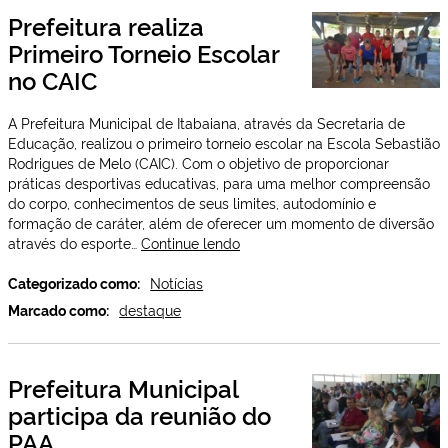
Prefeitura realiza
Paraíba
Primeiro Torneio Escolar
no CAIC
A Prefeitura Municipal de Itabaiana, através da Secretaria de
Educação, realizou o primeiro torneio escolar na Escola Sebastião
Rodrigues de Melo (CAIC). Com o objetivo de proporcionar
práticas desportivas educativas, para uma melhor compreensão
do corpo, conhecimentos de seus limites, autodomínio e
formação de caráter, além de oferecer um momento de diversão
Prefeitura
através do esporte…
Continue lendo
realiza
Primeiro
Categorizado como:
Notícias
Torneio
Marcado como:
destaque
Escolar
no
CAIC
Prefeitura Municipal
participa da reunião do
PAA