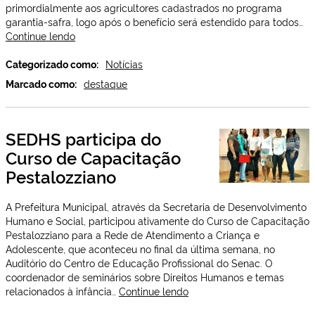
primordialmente aos agricultores cadastrados no programa
garantia-safra, logo após o benefício será estendido para todos…
Prefeito
Continue lendo
faz
entregas
Categorizado como:
Notícias
de
Marcado como:
destaque
sementes
aos
agricultores
SEDHS participa do
Curso de Capacitação
Pestalozziano
A Prefeitura Municipal, através da Secretaria de Desenvolvimento
Humano e Social, participou ativamente do Curso de Capacitação
Pestalozziano para a Rede de Atendimento a Criança e
Adolescente, que aconteceu no final da última semana, no
Auditório do Centro de Educação Profissional do Senac. O
coordenador de seminários sobre Direitos Humanos e temas
SEDHS
relacionados à infância…
Continue lendo
participa