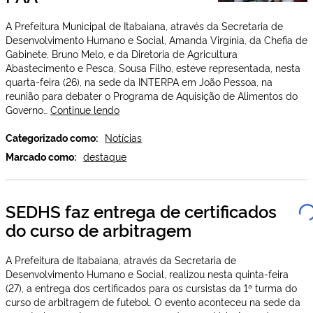
A Prefeitura Municipal de Itabaiana, através da Secretaria de
Desenvolvimento Humano e Social, Amanda Virgínia, da Chefia de
Gabinete, Bruno Melo, e da Diretoria de Agricultura
Abastecimento e Pesca, Sousa Filho, esteve representada, nesta
quarta-feira (26), na sede da INTERPA em João Pessoa, na
reunião para debater o Programa de Aquisição de Alimentos do
Prefeitura
Governo…
Continue lendo
Municipal
participa
Categorizado como:
Notícias
da
Marcado como:
destaque
reunião
do
PAA
SEDHS faz entrega de certificados
do curso de arbitragem
A Prefeitura de Itabaiana, através da Secretaria de
Desenvolvimento Humano e Social, realizou nesta quinta-feira
(27), a entrega dos certificados para os cursistas da 1ª turma do
curso de arbitragem de futebol. O evento aconteceu na sede da