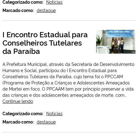
do
Categorizado como:
Notícias
Curso
Marcado como:
destaque
de
Capacitação
Pestalozziano
I Encontro Estadual para
Conselheiros Tutelares
da Paraíba
A Prefeitura Municipal, através da Secretaria de Desenvolvimento
Humano e Social, participou do I Encontro Estadual para
Conselheiros Tutelares da Paraíba, cujo tema foi o PPCCAM
(Programa de Proteção a Crianças e Adolescentes Ameaçados
de Morte) em foco. O PPCAAM tem por princípio preservar a vida
das crianças e dos adolescentes ameaçados de morte, com…
I
Continue lendo
Encontro
Estadual
Categorizado como:
Notícias
para
Marcado como:
destaque
Conselheiros
Tutelares
da